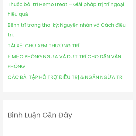
Thuốc bôi trĩ HemoTreat – Giải pháp trị trĩ ngoại
hiệu quả
Bệnh trĩ trong thai kỳ: Nguyên nhân và Cách điều
trị.
TÀI XẾ: CHỚ XEM THƯỜNG TRĨ
6 MẸO PHÒNG NGỪA VÀ DỨT TRĨ CHO DÂN VĂN
PHÒNG
CÁC BÀI TẬP HỖ TRỢ ĐIỀU TRỊ & NGĂN NGỪA TRĨ
Bình Luận Gần Đây