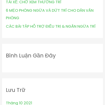
TÀI XẾ: CHỚ XEM THƯỜNG TRĨ
6 MẸO PHÒNG NGỪA VÀ DỨT TRĨ CHO DÂN VĂN
PHÒNG
CÁC BÀI TẬP HỖ TRỢ ĐIỀU TRỊ & NGĂN NGỪA TRĨ
Bình Luận Gần Đây
Lưu Trữ
Tháng 10 2021