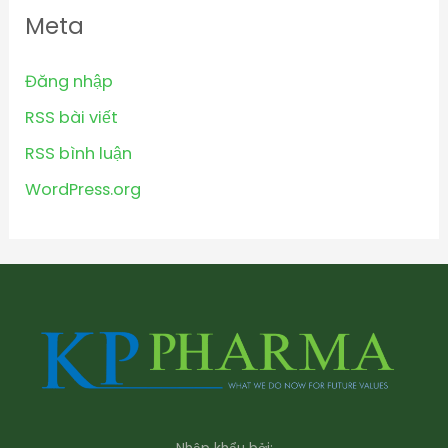
Meta
Đăng nhập
RSS bài viết
RSS bình luận
WordPress.org